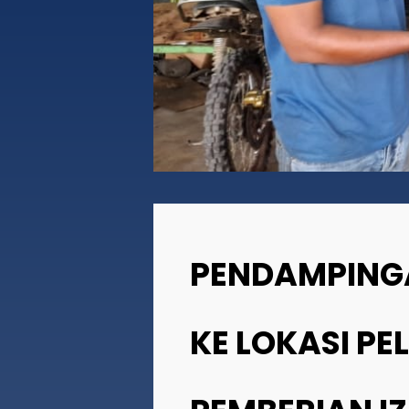
LAPORAN TINDAK LANJUT PENANGANAN
OCTOBER
PENGADUAN MASYARAKAT TERKAIT
2025
PENERBITAN PERIZINAN PERIODE
TRIWULAN II TAHUN 2025
11
KEPALA DPMPTSP BIREUEN MENJADI
SEPTEMBER
NARASUMBER DI KEGIATAN SOSIALISASI
2025
SERTIFIKASI PRODUK HALAL TAHUN 2025
PENDAMPING
KE LOKASI P