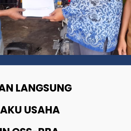
DPMPTSP BIREUEN BEBERKAN DAMPAK
SEPTEMBER
POSITIF SOSIALISASI: PENGURUSAN IZIN
2025
USAHA MELONJAK
4
DPMPTSP BIREUEN GELAR FGD RUPM
SEPTEMBER
2025–2029, GANDENG SKPK DAN
2025
PELAKU USAHA
AN LANGSUNG
ELAKU USAHA