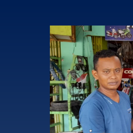
6
LAPORAN SURVEY KEPUASAN
AUGUST
MASYARAKAT TRIWULAN I TAHUN 2026
2026
17
PERATURAN BUPATI BIREUEN NOMOR 29
JUNE
TAHUN 2023 TENTANG PEMBERIAN INSENTIF
2026
DAN PEMBERIAN KEMUDAHAN PENANAMAN
MODAL DI KABUPATEN BIREUEN
23