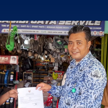
5
LAPORAN PELAKSANAAN SURVEY
AUGUST
KEPUASAN MASYARAKAT TRIWULAN II
2026
TAHUN 2026
2
PERATURAN BUPATI BIREUEN NOMOR 22
APRIL
TAHUN 2026 TENTANG PENGENAAN SANKSI
2026
ADMINISTRATIF KEPADA PEMILIK GUDANG
YANG TIDAK MELAKUKAN PENDAFTARAN
GUDANG
26