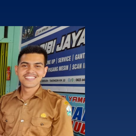
18
STANDAR KONSTRUKSI DAN PERATURAN
JUNE
BANGUNAN GEDUNG
2026
13
PERATURAN BUPATI BIREUEN NOMOR 3
MARCH
TAHUN 2025 TENTANG PEMBEBASAN BEA
2026
PEROLEHAN HAK ATAS TANAH DAN
BANGUNAN BAGI MASYARAKAT
BERPENGHASILAN RENDAH
18